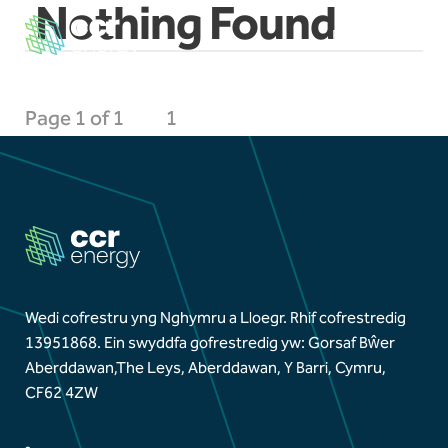
Nothing Found
EN
CY
×
Page 1 of 1
1
Mordwyo
Cartref
Ein Huchelgais
Ein taith
Wedi cofrestru yng Nghymru a Lloegr. Rhif cofrestredig
13951868.
Ein swyddfa gofrestredig yw: Gorsaf Bŵer
Projects
Aberddawan,
The Leys, Aberddawan, Y Barri, Cymru,
CF62 4ZW
Ein tîm